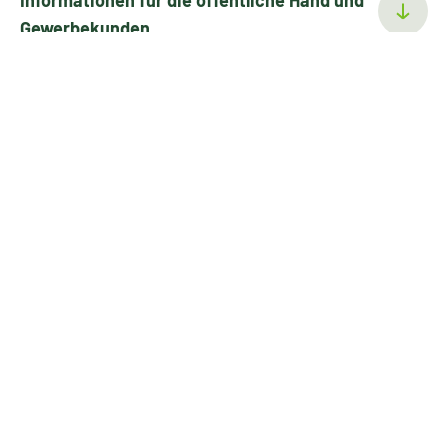
Weitere Informationen
Informationen für Privatkunden
Informationen für die öffentliche Hand und
Gewerbekunden
Informationen für die Politik