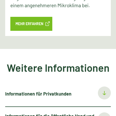
wichtige Rolle bei der Minderung der
Auswirkungen des Klimawandels. Sie
schaffen grüne Frischluftkorridore, kühlen
das Stadtklima ab und sorgen für frische
Luft im Sommer. Besonders Dächer und
Fassaden haben ein großes, oft ungenutztes
Potenzial, um den Folgen des Klimawandels
entgegenzuwirken, indem sie wie natürliche
Klimaanlagen wirken und überhitzte Gebiete
lokal abkühlen. Durch das Binden von
Regenwasser und Verdunstung tragen sie zu
einem angenehmeren Mikroklima bei.
MEHR ERFAHREN