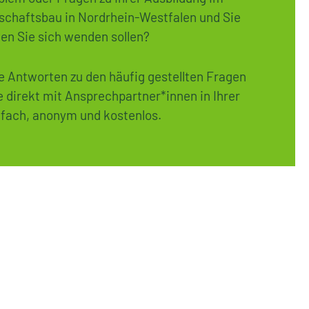
schaftsbau in Nordrhein-Westfalen und Sie
en Sie sich wenden sollen?
ie Antworten zu den häufig gestellten Fragen
 direkt mit Ansprechpartner*innen in Ihrer
nfach, anonym und kostenlos.