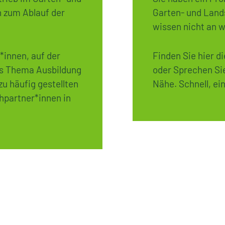
 zum Ablauf der
Garten- und Land
wissen nicht an w
r*innen, auf der
Finden Sie hier d
as Thema Ausbildung
oder Sprechen Sie
zu häufig gestellten
Nähe. Schnell, ei
hpartner*innen in