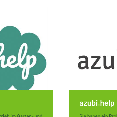
azubi.help
rieb im Garten- und
Sie haben ein Pro