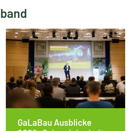
rband
GaLaBau Ausblicke