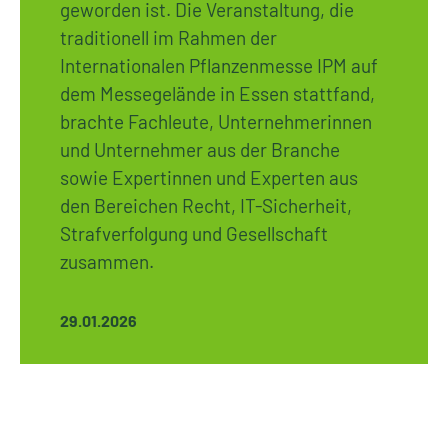
geworden ist. Die Veranstaltung, die
traditionell im Rahmen der
Internationalen Pflanzenmesse IPM auf
dem Messegelände in Essen stattfand,
brachte Fachleute, Unternehmerinnen
und Unternehmer aus der Branche
sowie Expertinnen und Experten aus
den Bereichen Recht, IT-Sicherheit,
Strafverfolgung und Gesellschaft
zusammen.
29.01.2026