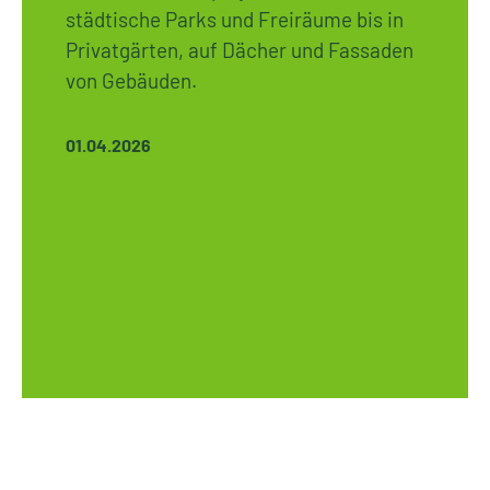
städtische Parks und Freiräume bis in
Privatgärten, auf Dächer und Fassaden
von Gebäuden.
01.04.2026