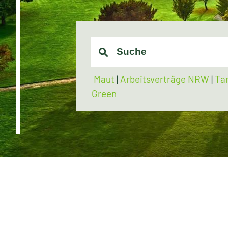
Maut
|
Arbeitsverträge NRW
|
Ta
Green