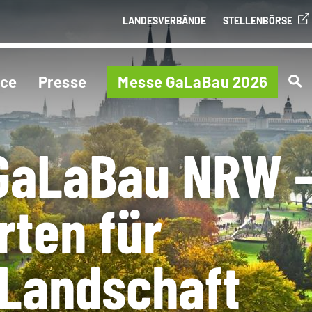
LANDESVERBÄNDE
STELLENBÖRSE
ice
Presse
Messe GaLaBau 2026
GaLaBau NRW 
rten für
 Landschaft