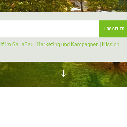
LOS GEHTS
rif im GaLaBau
|
Marketing und Kampagnen
|
Mission