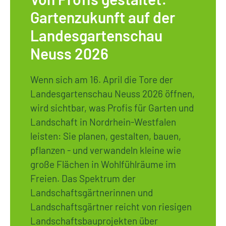
Gartenzukunft auf der
Landesgartenschau
Neuss 2026
Wenn sich am 16. April die Tore der
Landesgartenschau Neuss 2026 öffnen,
wird sichtbar, was Profis für Garten und
Landschaft in Nordrhein-Westfalen
leisten: Sie planen, gestalten, bauen,
pflanzen - und verwandeln kleine wie
große Flächen in Wohlfühlräume im
Freien. Das Spektrum der
Landschaftsgärtnerinnen und
Landschaftsgärtner reicht von riesigen
Landschaftsbauprojekten über