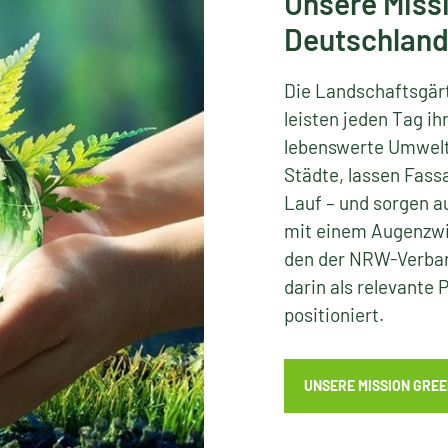
Unsere Miss
Deutschland
Die Landschaftsgär
leisten jeden Tag ih
lebenswerte Umwelt.
Städte, lassen Fass
Lauf – und sorgen au
mit einem Augenzwin
den der NRW-Verband
darin als relevante
positioniert.
UNSERE MISSION GRE