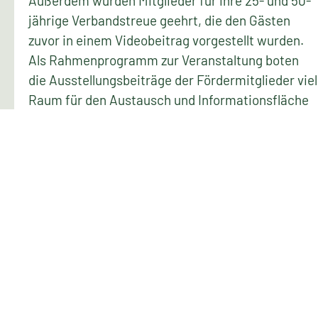
Außerdem wurden Mitglieder für ihre 25- und 50-
jährige Verbandstreue geehrt, die den Gästen
zuvor in einem Videobeitrag vorgestellt wurden.
Als Rahmenprogramm zur Veranstaltung boten
die Ausstellungsbeiträge der Fördermitglieder viel
Raum für den Austausch und Informationsfläche
für neueste Produkte und Dienstleistungen für
den Garten- und Landschaftsbau. Abgerundet
wurde die Veranstaltung durch eine Führung
durch den Maximilianpark.