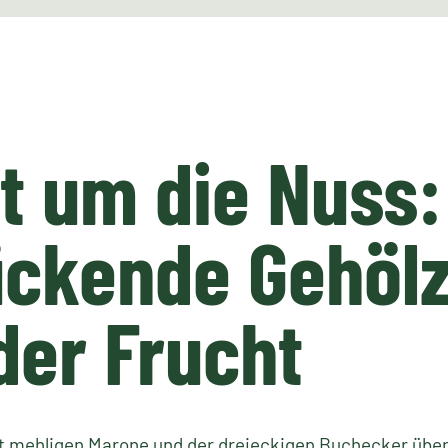
t um die Nuss:
ckende Gehölz
er Frucht
ht mehligen Marone und der dreieckigen Buchecker über