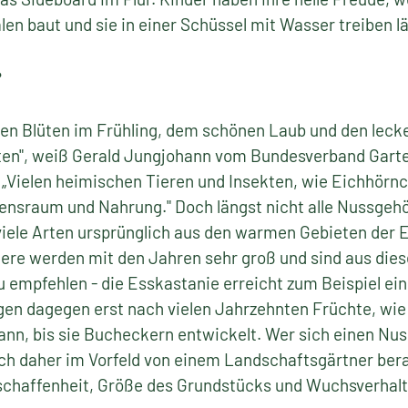
en baut und sie in einer Schüssel mit Wasser treiben lä
?
ren Blüten im Frühling, dem schönen Laub und den lec
rten", weiß Gerald Jungjohann vom Bundesverband Gart
. „Vielen heimischen Tieren und Insekten, wie Eichhörn
nsraum und Nahrung." Doch längst nicht alle Nussgehöl
le Arten ursprünglich aus den warmen Gebieten der E
dere werden mit den Jahren sehr groß und sind aus die
u empfehlen - die Esskastanie erreicht zum Beispiel ei
n dagegen erst nach vielen Jahrzehnten Früchte, wie 
ann, bis sie Bucheckern entwickelt. Wer sich einen Nu
ich daher im Vorfeld von einem Landschaftsgärtner berat
schaffenheit, Größe des Grundstücks und Wuchsverhalte