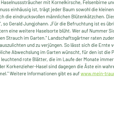
e Haselnusssträucher mit Kornelkirsche, Felsenbirne u
nuss einhäusig ist, trägt jeder Baum sowohl die kleinen
uch die eindrucksvollen männlichen Blütenkätzchen. Die
, so Gerald Jungjohann. „Für die Befruchtung ist es übr
tern eine weitere Haselsorte blüht. Wer auf Nummer S
ten Strauch im Garten." Landschaftsgärtner raten zudem
auszulichten und zu verjüngen. So lässt sich die Ernte 
bliche Abwechslung im Garten wünscht, für den ist die P
 leuchtend rote Blätter, die im Laufe der Monate immer
der Korkenzieher-Hasel sind dagegen die Äste ein wahr
el." Weitere Informationen gibt es auf
www.mein-trau